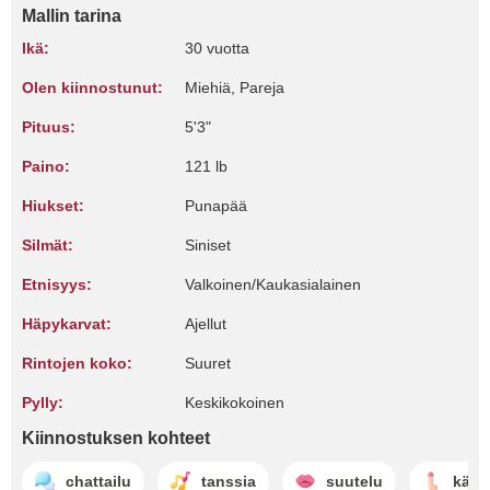
Mallin tarina
Ikä:
30 vuotta
Olen kiinnostunut:
Miehiä, Pareja
Pituus:
5'3"
Paino:
121 lb
Hiukset:
Punapää
Silmät:
Siniset
Etnisyys:
Valkoinen/Kaukasialainen
Häpykarvat:
Ajellut
Rintojen koko:
Suuret
Pylly:
Keskikokoinen
Kiinnostuksen kohteet
chattailu
tanssia
suutelu
käsi