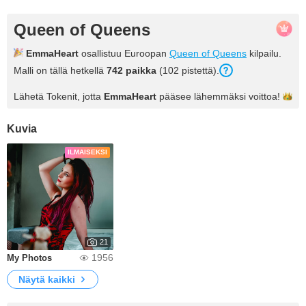
Queen of Queens
EmmaHeart
osallistuu Euroopan
Queen of Queens
kilpailu.
Malli on tällä hetkellä
742 paikka
(102 pistettä).
Lähetä Tokenit, jotta
EmmaHeart
pääsee lähemmäksi
voittoa!
Kuvia
ILMAISEKSI
21
1956
My Photos
Näytä kaikki