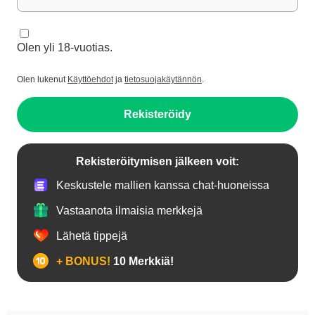
Olen yli 18-vuotias.
Olen lukenut
Käyttöehdot
ja
tietosuojakäytännön
.
Rekisteröidy
Rekisteröitymisen jälkeen voit:
Keskustele mallien kanssa chat-huoneissa
Vastaanota ilmaisia merkkejä
Lähetä tippejä
+ BONUS!
10 Merkkiä!