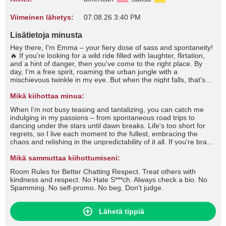
Viimeinen lähetys:
07.08.26 3:40 PM
Lisätietoja minusta
Hey there, I'm Emma – your fiery dose of sass and spontaneity!
🔥 If you're looking for a wild ride filled with laughter, flirtation,
and a hint of danger, then you've come to the right place. By
day, I'm a free spirit, roaming the urban jungle with a
mischievous twinkle in my eye. But when the night falls, that's
when I truly come alive. You'll often find me at the heart of the
party, stirring up trouble with a wicked grin and a quick wit that'll
Mikä kiihottaa minua:
leave you begging for more. I thrive on the thrill of the chase,
When I'm not busy teasing and tantalizing, you can catch me
whether it's flirting shamelessly across the bar or engaging in a
indulging in my passions – from spontaneous road trips to
battle of wits that'll leave us both breathless. But don't mistake
dancing under the stars until dawn breaks. Life's too short for
my playful nature for shallowness; beneath the surface lies a
regrets, so I live each moment to the fullest, embracing the
depth that few dare to explore.
chaos and relishing in the unpredictability of it all. If you're brave
enough to handle a wild spirit like mine and can match my flirty
banter with wit of your own, then let's see where this electrifying
Mikä sammuttaa kiihottumiseni:
chemistry takes us. Buckle up, darling, because with me, every
Room Rules for Better Chatting Respect. Treat others with
day is an adventure worth savoring. 💋 #tease #flirt #seduce
kindness and respect. No Hate S***ch. Always check a bio. No
#roleplay #dirtytalk #foot #footfetish #footjob #stockings #nylons
Spamming. No self-promo. No beg. Don't judge.
#fishnets #highheels #lingerie #cameltoe #fetish #joi #cfnm #cbt
#cei #sph #mistress #slave and more
Lähetä tippiä