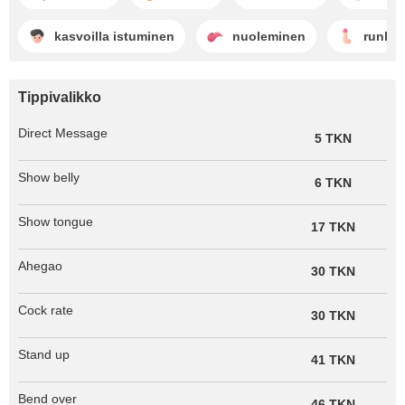
kasvoilla istuminen
nuoleminen
runkk
Tippivalikko
Direct Message
5 TKN
Show belly
6 TKN
Show tongue
17 TKN
Ahegao
30 TKN
Cock rate
30 TKN
Stand up
41 TKN
Bend over
46 TKN