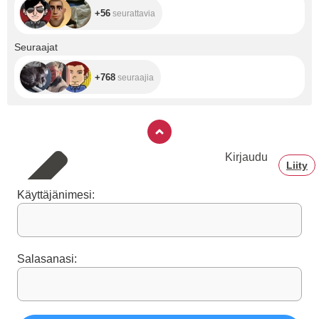
+56
seurattavia
+768
Seuraajat
+768
seuraajia
Kirjaudu
Liity
Käyttäjänimesi:
Salasanasi: